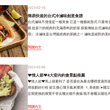
否會也會悄悄現身…… 進入營區的小徑非常具有挑戰性 如果你對自己的駕駛技巧有相對信心 一定不要錯過
還能逛逛烏山頭水庫 搭乘「烏山頭太陽能觀光遊艇」 晚上也有露天影院可以觀看 不同於春浪與漂游者 是一
然的美景即可 因應這一波豪華露營的興起 更是衍生出了各種選擇： 不論是今天想要營地露營車 想要獨棟感
這個森林系的美景 以及親切的營主 相信你一定能獲得美好的露營體驗！ 以上照片來源：豐之優露營區－臉
2023-02-10
種別緻的音樂露營體驗 儘管今年的活動已經結束 但還是私心地在此介紹給各位 希望來年烏藝祭還能繼續的
受的小木屋 還是浪漫滿分的星空帳 依山傍海的各種款式都有 滿足你發懶又想拍美照的需求！ 如果還不知道
書 【3.微笑灣農場】 廣闊的海景與璀璨夜景 成功擄獲每位到訪旅客的心 幸運的話~ 好天氣還能遇到無邊游
舉辦下去 讓更多人走進城鄉的同時 也讓更多新的樂團能有被看見的機會 烏藝祭－臉書 5.GQ城市野營 身處
簡易快速的台式冷滷味創意食譜
要上哪搜尋？ 可以到交通部觀光局、露營通 露營樂、露營Trip搜尋 另外也可參考訂房網站： Asia YO、
泳池的開放 露營地的蘭陽平原美景絕對是手機容量殺手 他就是常露營的露友們 早已耳聞美景有多壯觀的宜
城市的你想去露營但又不想舟車勞頓嗎？ 決不能錯過每年秋天由GQ所主辦的城市野營 多款的「風格包廂」
台式滷味不僅僅是一種美食 它是一種藝術形式 只要有合適的材料 你可以在短時間內料理出一系列的美味佳
Booking、Agoda等平台 但預定行程前還是要注意： 跟入住飯店一樣 建議預定前要多看看評價 確認清楚價
蘭微笑灣農場 此露營地除了特定區域外 多採取包帳制度 適合喜歡與一群好友一起團露的你 露過營的人都有
可供預定 是你不能錯過GQ城市野營的一大原因 此外不管是「台北場」還是「高雄場」 都誠意滿滿邀請了多
餚 從多汁的燒肉到充滿香料的炒菜 探索傳統台式滷味的美味食譜吧！ 主角：滷腿庫肉 （冰鎮為冷滷味備
格內包含哪些服務項目！ 也可多詢問身邊的人是否有推薦的場地 就可以開開心心出門呼吸芬多精囉~ 第二
個深刻的體會 最怕遇到不甚理想的衛浴設備了！ 本營區設備齊全 提供飲水機、冰箱 浴廁也很乾淨，水壓良
組超強音樂卡司！ 喜歡購物的你 可以逛逛裝備選物市集、潮流二手市集 喜歡手作的你 現場有多種玩樂工坊
用） 冷滷味是台灣最經典的菜餚之一 滷味是絕對的美味 也是出乎意料的容易做 首先，準備豬腿庫肉 一些薑
款：露營車(房車)露營 攜帶裝備多寡：★★★☆☆ 動手出力DIY：★★★☆☆ 露營滿足感：★★★★★ 花
好 更是獲得露友們五星好評推薦！ 擔心天氣或是還沒購入裝備 擔心東北季風的您，也無須擔心 此營區有多
可供體驗 現場也邀請了露營職人傳授露營的小技巧等 另外 親子/寵物遊樂區 更是讓小孩及毛小孩放電的好所
和蔥段 五香滷汁材料包放在鍋里 將其煮沸，然後轉為小火慢燉 滷透直到肉質變軟，放涼後冰鎮備用 就像任
費開銷：★★★★★ 想體驗說走就走的露營 開著一台車遊山玩水 體驗自駕遊也許是許多人都曾萌生的念
種免搭帳選項可供選擇： 露營體驗車、貨櫃體驗屋、星空木屋 VIP木屋、蜂窩式體驗屋、Villa 景觀體驗屋
在！ GQ Taiwan－臉書 6.WILDER LAND 由指標性戶外社群山型者WILDER 所舉辦的－山海野遊祭典
何冷滷味的菜餚 烹調完美的滷腿庫肉，關鍵在於醬汁： 它應該是美味和豐富的 但不是過於鹹或甜 要做到這
閱讀內文
頭！ 在露營車裡擁有比帳篷更舒適及更私密的空間 各項配備一應俱全！ 那種漂泊的獨特浪漫體驗更為珍貴
但需要注意的是 棉被與枕頭是需要自行攜帶的 ※預定時可再跟營主確認當下現有的服務※ 建議選擇人少的
《WILDER LAND》 獲得歷年參加者大讚： 「是一生一定要參加一次的戶外盛典！」 也因此每年門票一釋出
一點 你需要特別注意使用足夠的調味料 通常使用醬油、米酒和糖 讓每種成分保持平衡 一旦你的醬汁準備好
也正是如此才會有那麼多人體驗過後 就深深著迷其中的原因吧！ 讓人心動的露營車又有哪些種類呢？ 露營
平日出行 避免遇上假日的塞車 可以擁有更多旅遊的時間 以上照片來源：微笑灣農場－臉書 ＿＿＿＿＿＿＿
馬上就會被「搶」光！！！ 而究竟WILDER LAND有哪些魅力呢？ 以去年的WILDER LAND來說 主辦方打造：
了 只需把它倒在鍋里的腿庫肉上 讓一切滷到非常柔軟《滷腿庫肉食譜》 除了它的味道之外 做滷腿庫肉的好
車種類主要分３款▼ ．承載式露營車 本身不具備行駛能力，需要乘載車輛 ．拖曳式露營車 本身不具備行駛
＿＿＿＿＿＿＿＿＿＿＿＿＿＿ 最後，在出發前提醒一下各位 想要擁有美好的露營體驗 不外乎注意以下幾
野性沙灘車、生態健行、啤酒瑜珈、脈輪甦醒 等四大探索體驗活動 讓新手與資深玩家都能藉此活動感受東岸
處是它可以有多種用途 滷腿庫肉是一個很棒的主角 可以添加更多的食材： 如蘑菇和洋蔥來創造不同的變化
能力，需要依靠拖曳 ．自走式露營車 本身具備行駛能力 可細分為「原裝」及「改裝式」露營車 原裝車型比
2023-02-06
個大原則： 1. 預定前與營主充分溝通了解 哪些設備有提供包含在內？ 是否有需自備燈等… 2. 查詢網路評
野性 並對土地有更深的理解與互動。 此外他們的團康活動「台式摩登大舞台」 更是能讓互不認識的露友 瞬
你也可以把它作為墨西哥生菜捲或炒菜…等 食譜中的一種配料 如果你把剩下的滷腿庫肉冷藏放在冰箱里 它
較有保固 也是目前最快可上手的露營車方案 改裝式車型需達成露營車法規 需要多一些檢驗跟規定要求 但要
價 確認有哪些細節需要提前注意 儘管想要欣賞夜景的同時 正午也無可避免得忍受沒有遮蔽物的艷陽 但只要
❤情人節❤4大室內約會景點推薦
間拉近距離，玩成一片！ 如果你喜歡深度露營 想認識更多志同道合的凹豆咖 可千萬要注意好售票資訊才能
應該可以存放一星期左右 給你足夠的時間來嘗試各種美味的冷滷味食譜 若單純享用滷腿庫肉的美味 搭配泡
購入一台價格不菲的露營車著實較困難 儘管露營車露營相較起來沒其他露營方式盛行 但對於露營車心動的你
備好天幕就可避免被太陽曬得不舒服 3. 想要被群山圍繞坐擁美景 就得先到山上 因此有時山中小徑是不可避
❤情人節❤馬上就要到了 是否還在為要去哪裡度過而感到苦惱呢？ 這邊提供４大室內約會景點推薦 讓你不
搶贏大家啊！ 山型者－臉書 ＿＿＿＿＿＿＿＿＿＿＿＿＿＿＿＿＿＿＿ 以上這些活動最大的特點就是：
菜或直接使用泡菜炒肉也是十分美味 這道料理通常需要與一碗熱熱的白飯一起吃 一鍋滷肉將成為一道道簡單
還是有許多管道可以讓我們先進行露營車體驗 較知名的有Traveler 旅行者、露營樂、旅森山 另外KKday、
免的 可先確認好自己的愛車是否適合此趟行程 （某些營地較不適合底盤太低的車） 新手最好避免挑戰高難
用規劃好行程 卻又擔心壞天氣來攪局 1. 美術館 ➤國立美術館票價實惠 其中我最推薦的是台北市市立美術館
玩累了不用再奔波回旅館 你只要直接躺回你的帳篷就可以了 以上這六場活動更是把音樂祭的精神： 不管你
的創意食譜 肯定會給你的餐桌帶來許多樂趣！ 除了自己下廚滷肉 家BarBar滷味系列的煙燻豬頭皮 也非常適
klook也有一些方案可供選擇 了解完露營車上路須注意的事項 就趕快聯絡起來吧！ 第三款：自助露營 攜帶
度的山路 不然遇上會車的情況你可會慌亂到不行 4. 多數露營區可能會有「訊號不佳」的問題 可先向營主確
定期更換的展覽不管去幾次都不會膩 既不會曬太陽也不用受雨淋 30元的票價就能讓你時而環遊世界 時而漫
是誰、來自哪裡， 喜愛音樂而此刻共聚於此的我們， 都是一樣的！ 與露營完美結合！ 與幾千人一起沈浸音
合以上的食譜哦～ 一起試試吧！！！ 上一篇⌵ ｜❤情人節❤4大室內約會景點推薦｜ 下一篇⌵ ｜露營新手
裝備多寡：★★★★☆ 動手出力DIY：★★★★★ 露營滿足感：★★★★☆ 花費開銷：★★☆☆☆ 自助
認是否有提供wifi 當然啦～如果可以拋下手機 專注於當下的美景、與親友共處的時光 那肯定是最佳的了！
遊宇宙 半天逛完再去對面MAJI集食行樂吃個飯 就又是充實的一天了！ ➤若覺得美術館的氛圍太拘謹 也可以
樂、仰望星空， 不僅愜意且肯定能在記憶裡添上深刻的一筆！ 那麼看完以上與露營有關的活動， 是不是也
指南－露營種類大揭秘｜
露營可細分為野營、租借場地露營兩種 野營通常又會搭配登山涉水的行程 需要克服沒水沒電的狀況 但能完
5. 露營只想放鬆 不想花太多精力在三餐的準備 那就得聰明的讓自己擁有一些神隊友 家BarBar 懶人露營組 讓
去華山文創園區或是松山文創園區 時常會有人氣主題展覽 儘管票價較高一點 但若您剛好是該展覽主題的粉
閱讀內文
心癢癢的想趕快加入了呢？ 儘管有些活動今年的檔期尚未公佈， 但別擔心～ 只要記得訂閱相關的臉書粉絲
全體驗到「置身野外」 與天地合而為一的感覺 但兩者相同的是不論是器材的準備 （有些營區可供租借） 帳