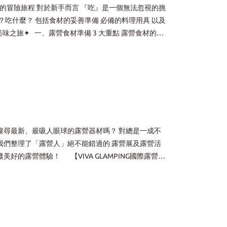
得到適當冷藏 預先確認營地冷藏設施的可用性 2料
明智之舉 像是火鍋、料理包、罐頭等 不僅操作簡單 還
 充滿美好回憶 祝您在野外探險中 盡情享受大自然 ✨每一刻都充滿著愉悅與驚喜✨