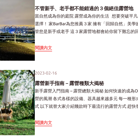
臉書 【露營Ｘ音樂活動】 你是熱愛露營與音樂的凹豆咖嗎？ 那你可千萬別錯過以下這6場 結合了『 露營Ｘ
特殊飲食需求 四、準備三餐的建議 ✦早餐✦ {三明治} 為最經典選擇 可嘗試家BarBar懶人露營組2.0 佛卡夏麵
不管新手、老手都不能錯過的３個絕佳露營地
音樂 』的活動祭典 除了能收穫美好回憶 更是能認識志同道合小夥伴的絕佳機會！ 1.玩野祭 玩野祭究竟在玩
包＋黑胡椒豬肉 夾入炒蛋完成『佛卡夏黑豬三明治』 再搭配雙倍濃縮咖啡 打造美好的早晨🌞 ✦午餐✦ 若剛
當自然成為你的庭院 露營成為你的生活 想要突破平凡的露營體驗嗎？ 不只有豪華露營，還有更別出心裁的
什麼呢？ 玩露營、玩音樂、玩表演 玩市集、玩瑜珈、玩手作 號稱什麼都能玩 結合各式各樣的玩法 打破你對
吃完早餐不久 可以選擇快速簡單的 經典蛋炒飯＋海鮮濃湯 準備一鍋熱水 將家BarBar懶人露營組2.0的炒飯與
選擇！ 家BarBar為您推薦３家 擁有「回歸自然」美學的露營地 讓您在大自然中盡情放鬆，享受美好時光 不
露營與音樂祭的傳統想像！ 每屆遊蕩在全台各地不同場域舉行 此外更是會依照場地推出適合的新玩法 像是
濃湯 隔水加熱3～5分鐘⏱️ 充滿鍋香氣猶如現炒的蛋炒飯 以及濃香可口的海鮮濃湯 立即上桌 ✦晚餐✦ 在微涼
管您是新手或老手 這３家露營地都會給你留下難忘的回憶 準備好展開一場療癒的露營之旅了嗎？ 【1.山川
本屆在台南安平舉行的玩野祭 更是有海洋巡禮、晨間淨灘、衝浪體驗課程 玩樂的同時也不忘推廣環境永續等
的天氣中 一份火鍋再搭配美味料理 香蔥油雞 + 台式料理包 在戶外也能好好享受美味 一起替自己加加菜吧~
秘境露營區】 如果你計畫前往苗栗 我們推薦距離「南庄老街」僅五分鐘車程 但能帶您遠離塵囂、完全放鬆
議題， 集寓教娛樂於一身，適合全家一同參與， 更是「戶外人」絕對不能錯過的祭典。 玩野祭－臉書 2.春
➤商品推薦 家BarBar懶人露營組2.0 為露營者提供方便又美味的餐品選擇 通過認證確保食品安全 並以『隔水
身心 盡情享受大自然的山川秘境露營區 營地難以預訂，更讓人們渴望 猶如穿越到日本白川鄉的「合掌屋」
閱讀內文
浪・山線 說到春浪腦海就會浮現音樂與海邊， 但你知道嗎？ 春浪跟火車一樣也有分「山線」與「海線」 結
加熱』方式 讓露營更加輕鬆😉 預備妥善食材和簡便的料理工具 使露營過程更順利愉快 不管是戶外烤肉、創
假日 如此難得的經驗更顯得珍貴！ 被群山環繞的營地 可聽到蟬鳴和鳥叫聲，溪水清澈見底 甚至可以去那裡
合音樂Ｘ露營Ｘ山林的春浪・山線 要讓大家成為山裡的浪 沐浴在陽光與微風中的同時 一邊沈浸在音樂裡搖
意料理 家BarBar懶人露營組2.0 都能讓露營生活更豐富多彩 祝大家在露營中盡情品味美食 ✦享受美好時光✦
抓一些小蝦和小魚 （當然也要注意安全） 在螢火蟲季節，你還可以看到螢火蟲的盛宴！ 除了絕佳的地理位
滾吶喊！ 想chill chill的邊露營邊聽音樂搖滾 但你其實是個懶骨頭 不想要帶著大包小包的露營用品 也不想要
置 營區內還設有泳池和多項遊樂設施 可供孩童遊玩 此外，營區也提供乾濕分離的衛浴設備 以及飲水機、冰
做前置準備作業嗎？ 別擔心！！！ 春浪山線除了有兩天一夜的音樂饗宴外 更是體貼的有豪華露營與自搭露
2023-02-16
箱等設施 為您帶來舒適的露營體驗 如果您有足夠的時間 也可以向營主詢問自費的 DIY親子Pizza體驗活動 這
營 兩種方案可供選擇！ 與心愛的親朋好友 一同在千坪草原上搭建起屬於你們的秘密基地 共享春日夜晚音樂
露營新手指南－露營種類大揭秘
是一個非常適合情侶、家人或朋友 一同造訪的營區！ 在這裡… 自然就是您的庭院，露營就是您的生活 以上
與山林帶來的浪漫感動吧 春浪音樂節－臉書 3.漂游者森林音樂祭 近年迅速崛起的「漂游者森林音樂祭」 被
新手露營入門指南 – 露營總類大揭秘 如何快速的成為Outdoor咖？ 近年疫情之下國旅盛行 進而帶動起了露
照片來源：山川密境露營區－臉書 【2.豐之優露營區】 想來一場森林系的露營嗎？ 在綠蔭下搭起帳棚，享
譽為台中森林間的音樂烏托邦樂園 漂游者希望能將音樂祭能結合露營 讓人們在音樂中逃離世俗 喚醒人們骨
營的風潮 各式各樣的設備、器具越來越多元 每一種形式也都有自己一票的擁護者 除了大家最熟悉的野營方
受大自然的芬多精！ 透過樹葉間的縫隙透出的陽光 體驗置身仙境的感覺 若是這樣的露營體驗正是你所渴望
子裡漂游的DNA！！ 漂游者森林音樂祭與其他音樂祭不同的是 不僅有當紅卡司輪番演唱 整場音樂祭就像是
式 以下就替大家介紹幾款時下最流行的露營方式 趕快替你的假期安排起來吧！ ✦讓我們一起揭開面紗✦ 第
的 那麼位於苗栗泰安鄉的豐之優露營區 就是你不容錯過的好去處 這個營區偏向原始 可能會遇到小黑蚊等蟲
一場遊樂園 身為漂游者的你是「自由」的 只要不違法、不妨害他人 你可以選擇在舞台前瘋狂吶喊 也可以舒
一款：豪華露營 攜帶裝備多寡： ★☆☆☆☆ 動手出力DIY：★☆☆☆☆ 露營滿足感：★★★☆☆ 花費開
類 因此需自行加強防蚊 但是營主十分注重環境清潔 每天都會來收垃圾好幾次 所以儘管是「原始」的營地 環
服的坐臥在自己的帳篷旁 與好友一邊小酌一邊跟著舞台的表演盡情高歌 如果累了，那就直接躺下仰望星空吧
銷：★★★★☆ 近年興起的露營方式 相較於一般露營又可稱為奢華露營 想要雙手空空帶著滿滿度假感的倘
閱讀內文
境衛生方面卻完全無需擔心 使用燒材的熱水洗澡是此地的一大特色 此外還有機會遇到 「白鼻心」和「山
你想怎麼做都可以 盡情的享受就對了！ 漂游者-臉書 4.烏藝祭 今年首次舉辦的 烏藝祭 𝙾𝚞𝚒 𝙵𝚎𝚜𝚝𝚒𝚟𝚊𝚕 由
佯山林之間 不想準備任何露營工具 就像去住飯店一樣準備簡單行李用品～ 多麽棒的體驗！ 從紮營等前置作
羌」到訪！ 整個營區的感覺彷彿來到 宮崎駿電影「魔法公主」中的那片綠色森林！ 讓人不禁想起小精靈是
國立臺南藝術大學文化資產研創中心所主辦 儘管卡司陣容沒有春浪與漂流者的華麗 但除了露營與音樂外 你
業到三餐都不需親自操刀 傳中說的「錢準備好，人到就好」 只要專注於當下共處的歡樂時光 盡情享受大自