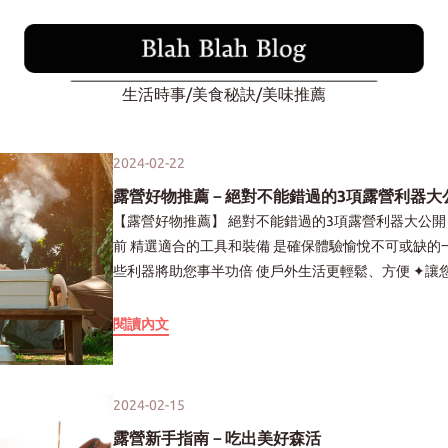
生活時事/美食秘訣/美味推薦
2024-02-22
露營好物推薦－絕對不能錯過的3項露營利器大
【露營好物推薦】 絕對不能錯過的3項露營利器大公開 在踏入大自然的懷抱 探索一場心曠神怡的露營之
前 精選適合的工具和裝備 是確保體驗愉悅不可或缺的一環 這篇文章將介紹三款絕對不能錯過的露營神器 這
些利器將助您事半功倍 使戶外生活更輕鬆、方便 ✦讓您在大自然中盡情享受露營的樂趣✦ 1多功能剪刀 露
營必備－輕鬆應對各種場合 在露營的冒險中 擁有一把多功能剪刀是絕對不可或缺的好幫手 高品質的剪刀能
勝任廚房剪、居家剪、工業剪 更能輕鬆應對各種露營場合的需求 無論是開箱、開瓶 還是處理複雜的任務 例
閱讀內文
如：剪蟹殼、剪鐵線⋯等 在露營期間 攜帶一把多功能剪刀 讓您的露營體驗更加輕鬆、方便 徹底告別面對突
發狀況手足無措😉 2儲能行動電源 露營的便利夥伴－讓你享受更舒適的戶外生活 在露營中 攜帶儲能行動電
源絕對是一個明智之舉 它能確保你在任何時刻 都能擁有充足的電力供應 輕鬆充電手機、相機等電子設備 市
2024-02-15
面上大容量儲能行動電源選擇眾多 不僅能為3C產品提供可靠電力 還能應對熱水壺、電磁爐等各種電器 就連
露營新手指南－吃出美好森活
大功率的吹風機也難不倒他 儲能行動電源能確保露營期間的電力需求 提升整體的安全性和舒適性 並使露營