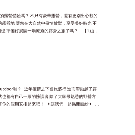
上一篇⌵ ｜露友不能錯過的露營展及活動｜ 你可能會喜歡的文章⌵ ｜露營新手指南－露營種類大揭秘｜