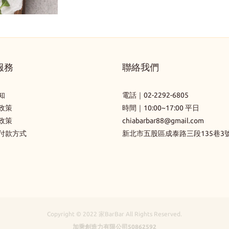
你實現 一鍋熱水 即可輕鬆享受美食 再也不用大包小包 準備一大堆搞得自己手忙腳亂啦！！ 除了以上
絲 肯定能留下許多美好回憶！ 2. 溜冰 ➤不擅長溜冰怎麼辦？ 沒關係，溜冰重要的不是要滑得多好 （又不是
團， 就能接收第一手的活動消息囉！ 那麼家BarBar就在此預祝各位，露營愉快！ 上一篇⌵ ｜不管新手、老
篷的搭建、食材的準備等等都需要自理 既然現在已經有如此方便輕鬆的懶人露營了 為什麼還是有許多人會選
這三家營區 愛露營、AsiaYo 還有許多營區可供預定 大家可以多多利用唷！ 上一篇⌵ ｜滷味人格心理測驗｜
要去參加比賽！） 重要的是要抓著對方的小手手 一起向前進啊～ ➤以往溜冰都要去台北小巨蛋 但你可能會
手都不能錯過的３個露營地｜
擇 從頭到尾自己來的自助露營呢？ 經典之所以是經典是有原因的 儘管前期置入裝備的花費較高 但如果露
下一篇⌵ ｜露友不能錯過的露營展及活動｜
覺得票價有點貴 沒關係現在南港的中國信託金融園區 提供免費滑冰場 不僅如此租借冰鞋護具也通通免費！
營次數多的話 平均下來這是最實惠的露營法 此外，最重要的是因為對露營達人們來說 前期的準備工作與後
因為是免費的 有入場人數的限制 詳細內容出發前 記得先上網查詢清楚再出發喔！ 3. 看球賽 ➤如果有支持的
期的復原整理 就像一道道的遊戲關卡 由自己一關一關破解 最後得到的破關禮物：「回憶」 才顯得更佳珍貴
球隊 那就買兩張票進場去支持喜歡的隊伍吧～ 沒有特別支持的球隊也沒關係 進場看球賽的氛圍 絕對和你在
吧！ 這就跟爬山是一樣的道理 儘管山頂的景色很美 但那並不是唯一目的 更重要的是要懂得享受過程 如果你
服務
聯絡我們
家裡看的感受完全不一樣！ 無敵熱血沸騰 說不定看完後你就入坑成為忠實球迷了呢！ ➤除了棒球，近期台
想來場自助露營 除了可以上PChome、MOMO、蝦皮...等 購買全新的設備外 也可以使用租借的方式 查查你
灣也多了很多籃球比賽 北中南都會有相對應的主場 如過沒有特別支持的球隊 不妨上ibon售票系統查詢一下
家附近是否有提供租借服務的商店 或是直接上網租借 例如：松果戶外用品、早點名露營生活館 Naturdise、
近期哪幾場最熱門買它就對了～ 4. 密室逃脫 ➤紅了好久的密室逃脫 現在也有適合兩個人玩的版本 再也不用
知
電話｜
02-2292-6805
法村 _____________________________________ 瞭解完以上的露營方式後 是不是也心癢癢的想跟著來場露
擔心湊不到團了！ 台北少人密室逃脫推薦 ➤在密室中兩人齊心解題通關 如果順利得話肯定能讓感情深 但要
政策
時間｜10:00~17:00 平日
營了呢！ 不管決定好要哪一種露營方式 一定要記得！！！ 也要認真思考露營吃什麼！ 一天的露營會吃4餐
注意….千萬別都各持己見 或是只讓其中一個人獨自努力啊... 在逃脫成功前 兩個就先吵起來那可就不好了...
政策
chiabarbar88@gmail.com
咦～你還在困惑 為什麼要吃4餐嗎？ 露營除了必備的三餐外 越夜越美麗 一點點微醺加上放鬆閒聊更是出遊的
_______________________________________ 以上如果這四個提案你還是覺得有點麻煩的話 不妨就挑部電影
付款方式
新北市五股區成泰路三段135巷3
重頭戲 如果下酒的東西不夠到位 可是很容易影響心情的！！！ 家BarBar 懶人露營組就派得上用場啦！ 懶人
在家裡一起觀看吧！ 當然啦看電影除了洋芋片和爆米花 你還可以有更多樣的選擇～ 像是家BarBar的非吃不
露營組讓你實現解凍即食 或是準備一鍋熱水 就能擁有美味滿點的願望！ 三五好友一起看著星空小酌吃著下
可 就是一款專門為了看劇所推出的滷味組合！ 解凍後可立即食用 搭配著啤酒，放部電影 誰說情人節這樣不
酒菜 還有什麼比這個更chill呢～ 趕快把這篇文章貼給你身邊最廢、最懶的那位 告訴他… 露營也可以很輕
浪漫呢(灬ºωº灬) 最後，就預祝各位有個美好的情人節囉！！ 下一篇⌵ ｜簡易快速的台式冷滷味創意食譜
鬆！ 一起為美好記憶添上一筆吧～ 上一篇⌵ ｜簡易快速的台式冷滷味創意食譜｜ 下一篇⌵ ｜滷味人格心
｜
理測驗｜
Copyright © 2022 家BarBar All Rights Reserved.
加乘創造力有限公司50862592