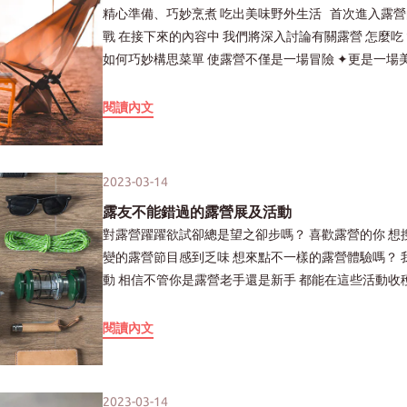
精心準備、巧妙烹煮 吃出美味野外生活 首次進入露營的冒險旅程 對於新手而言 『吃』是一個無法忽視的挑
活動更加便捷和愉快 這個利器將為你的戶外冒險增添更多的樂趣 3料理包 露營新時尚－輕鬆省時又美味 在
戰 在接下來的內容中 我們將深入討論有關露營 怎麼吃？吃什麼？ 包括食材的妥善準備 必備的料理用具 以及
露營中使用料理包已成為一股潮流 使用料理包不僅大幅節省採購、備料、烹飪 以及善後清潔的時間 同時還
如何巧妙構思菜單 使露營不僅是一場冒險 ✦更是一場美味之旅✦ 一、露營食材準備 3 大重點 露營食材的準
減輕了攜帶燃料及爐具的負擔 實現了省時又省力的理想露營生活 市面上的料理包種類繁多 包括常溫、冷凍
備是一項需要仔細規劃的任務 以下是３個關鍵考量 確保您在露營中不僅能享受美食 還能輕鬆應對各種狀況 1
西餐、中餐 主食、配菜、湯品 滿足各種口味需求 這些經過不斷改良的料理包 不僅滿足了露營者多樣的口味
保存方便 食材的保存至關重要 選擇方便保存的食材 確保
閱讀內文
需求 更是打破了對料理包「還算能吃」的刻板印象 甚至難以區分是否為即食料理 美味程度媲美現煮現炒 家
理方便 在有限的空間和用具下 選擇簡便的料理食材是
BarBar懶人露營組2.0 專為露營者所設計 滿足「主食、主菜、配菜、湯品、點心」5大需求 平整包裝，攜帶輕
能節省裝備空間 3事先做好食材分類 預先對食材進行合理分類整理 如蔬菜、肉類、調味料等 有助於迅速取用
巧 加熱只需要一個鍋子 不僅提供極大便利性 也敞開美食新世界 真正實現「輕鬆露營、美味同行」 帶上家
所需食材 避免混亂不便 二、露營該帶哪些東西？ 對於初次露營的你 可能對『該帶哪些東西？』感到困惑 以
BarBar 讓我們一同探索這場風味之旅 讓美食成為露營生活中不可或缺的一部分 這3項露營神器 從工具、電
2023-03-14
下是一些參考 讓你對料理器具與露營食材有基本認識 並依照需求進行調整 【料理器具】 1. 基本鍋具 建議攜
源到飲食的全方位解決方案 為您在大自然中帶來無比的便利 攜帶這些實用工具 讓您的露營之旅更加豐富多
露友不能錯過的露營展及活動
帶平底鍋、湯鍋各一 即可適用於煎、炒、煮 2. 露營爐具 選擇輕巧的爐具 例：露營卡式爐、蜘蛛爐 等相關野
彩
對露營躍躍欲試卻總是望之卻步嗎？ 喜歡露營的你 想搜尋最新、最吸人眼球的露營器材嗎？ 對總是一成不
炊爐具 便於烹煮食物 3. 露營廚具 包括鍋鏟、湯勺、刀子 砧板、洗菜籃等一應俱全 4. 露營餐具 可備輕巧方便
變的露營節目感到乏味 想來點不一樣的露營體驗嗎？ 我們整理了「露營人」絕不能錯過的 露營展及露營活
的不鏽鋼露營餐具組 5. 燒烤架或網架 方便進行燒烤料理 6. 清潔用品 包括洗碗精、菜瓜布、抹布、垃圾袋等
動 相信不管你是露營老手還是新手 都能在這些活動收穫美好的露營體驗！ 【VIVA GLAMPING國際露營
7. 其他 準備開罐器、熱水壺等 【常見方便食材】 1. 常溫食材包 罐頭、各式料理包，便於攜帶且不易變質 2.
展】 身為露營人你肯定不能錯過 Viva Glamping 國際露營展 出發露營前先到這看看 就算不買 下次露友討論
露營冷凍食品 冷凍湯底、冷凍調理包等 3. 蛋、肉類 雞蛋、火腿、培根、肉片 4. 蔬菜 選擇可炒也可煮湯的蔬
露營新品的時候 你也不會一頭霧水啦！ 3月17日將於『台北華中露營場』開辦為期3天 集結了國內外露營品
閱讀內文
菜 避免露營結束後需帶回未使用完的食材 5. 主食類 準備吐司、麵條、即食粥品等主食 也可攜帶加熱後即可
牌 號稱全台最大露營展 絕對是你購入露營器材的好處所！ 現場有露營帳棚品牌、露營周邊市集 以及異國風
食用的冷凍白飯、炒飯 三、設計野炊料理菜單 1. 簡單烹飪步驟 選擇簡單的烹飪菜餚或使用料理包 節省烹飪
情小物 甚至還有多款時下露營車於現場搭載販售 就算只是想走走逛逛 現場也有行動美式餐車 讓你能品嚐各
時間，使露營更輕鬆 2. 考慮季節和氣候 根據季節和氣候條件調整菜單 夏季可選擇清爽的涼拌菜或烤肉 冬季
式風格美食 3月16日前至KKday購票 還能享有預售票優惠價！千萬別錯過囉～ Viva Glamping 國際露營展－
則可選擇熱食和火鍋 3. 參與人數 在設計菜單時要充分考慮參與人數 估算食材需求 避免浪費或不足 同時考慮
2023-03-14