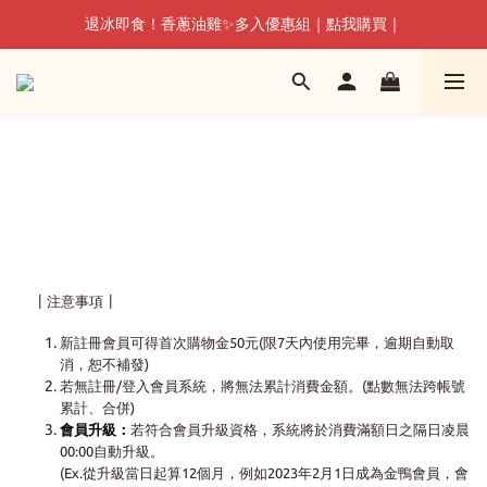
退冰即食！香蔥油雞✨多入優惠組｜點我購買｜
退冰即食！香蔥油雞✨多入優惠組｜點我購買｜
🔥雙人早午餐組｜快速擁有，兩人雙享｜
退冰即食！香蔥油雞✨多入優惠組｜點我購買｜
┃注意事項┃
新註冊會員可得首次購物金50元(限7天內使用完畢，逾期自動取
消，恕不補發)
若無註冊/登入會員系統，將無法累計消費金額。(點數無法跨帳號
累計、合併)
會員升級：
若符合會員升級資格，系統將於消費滿額日之隔日凌晨
00:00自動升級。
(Ex.從升級當日起算12個月，例如2023年2月1日成為金鴨會員，會