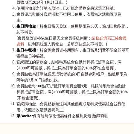
員效期至2024年1月31日止。)
使用購物金之訂單若取消，已折抵之購物金將返還至帳號。
會員優惠與部分官網活動不得同步使用，依照當次活動說明為
主。
生日購物金：
於生日當天發送，使用期限為30天，逾期自動取消，
恕不補發。
(會員發放資格依生日當天之會員等級判斷；
請務必填寫正確會員
資料
，以利系統匯入購物金，若填寫錯誤恕不補發。)
生日神秘禮：
於金鴨會員資格期間內，生日當月消費不限金額即可
獲得生日神秘禮。
官網贈送的購物金，結帳時系統會自動計算折抵訂單金額，滿
$1000即可折抵，折抵上限為訂單金額的10%(不包含運費)。
會員點數為訂單確認完成取貨後的3日自動存到帳戶，點數期限為
隔年的3月30日自動失效。
會員點數每100點可折抵訂單消費金額1元，結帳時系統會自動計
算折抵訂單金額，滿$1000即可折抵，折抵上限為訂單金額的10%
(不包含運費)。
官網購物金、會員點數無法與其他優惠或是特規優惠組合並行使
用，依照當次活動說明為主。
家BarBar
保有隨時修改優惠條件之權利及最後解釋權。